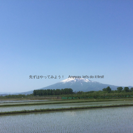
先ずはやってみよう！ Anyway, let's do it first!
Oh!maverick