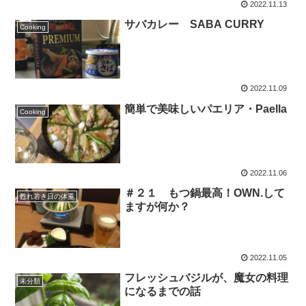
2022.11.13
サバカレー SABA CURRY
Cooking
2022.11.09
簡単で美味しいパエリア・Paella
Cooking
2022.11.06
＃２１ もつ鍋最高！OWN.して
甦れ若き日の体重
ますが何か？
2022.11.05
フレッシュバジルが、魔女の料理
未分類
になるまでの話