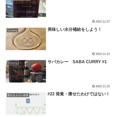
2022.11.27
美味しい水分補給をしよう！
Cooking
2022.11.23
サバカレー SABA CURRY #1
Cooking
2022.11.15
#22 発覚・痩せたわけではない！
甦れ若き日の体重