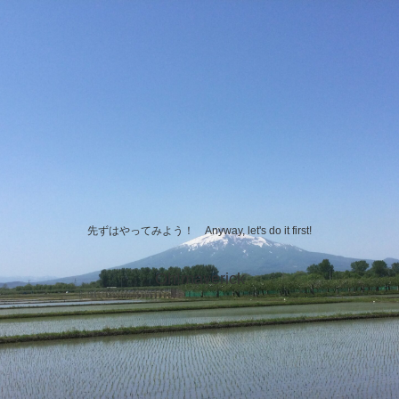
先ずはやってみよう！ Anyway, let's do it first!
Oh!maverick