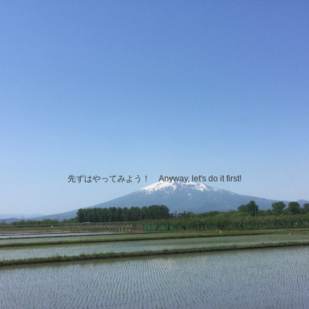
先ずはやってみよう！ Anyway, let's do it first!
Oh!maverick