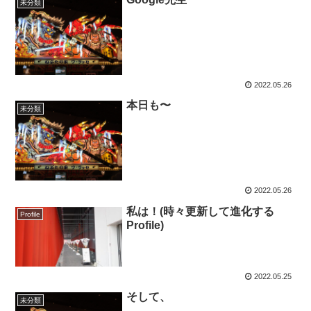
未分類
2022.05.26
本日も〜
未分類
2022.05.26
私は！(時々更新して進化する
Profile
Profile)
2022.05.25
そして、
未分類