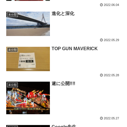
2022.06.04
進化と深化
未分類
2022.05.29
TOP GUN MAVERICK
未分類
2022.05.28
遂に公開‼️‼️
未分類
2022.05.27
Google先生