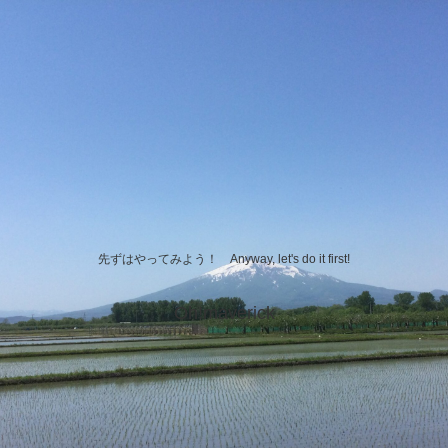
先ずはやってみよう！ Anyway, let's do it first!
Oh!maverick