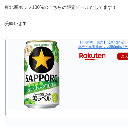
東北産ホップ100%のこちらの限定ビールだしてます！
美味いよ❣️
【10月30日発売】【東北限定
黒ラベル東北ホップ350ml缶1ケ
楽