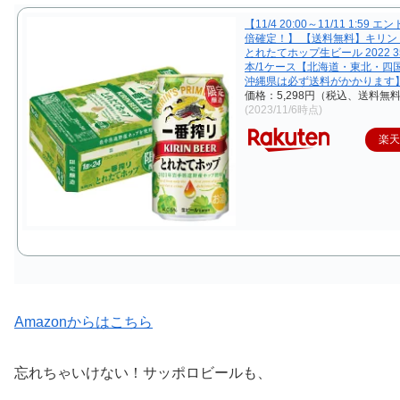
【11/4 20:00～11/11 1:59 
倍確定！】 【送料無料】キリン
とれたてホップ生ビール 2022 35
本/1ケース【北海道・東北・四
沖縄県は必ず送料がかかります
価格：5,298円（税込、送料無料
(2023/11/6時点)
楽
Amazonからはこちら
忘れちゃいけない！サッポロビールも、