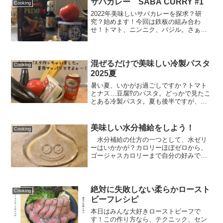
サバカレー SABA CURRY #1
Cooking
失敗」をまとめました。このブログを見
2022年美味しいサバカレーを探求？研
た人は失敗しないでね！
究？始めます！今回は鉄板の組み合わ
せ！トマト、ニンニク、バジル。さぁ〜
どうなる？
混ぜるだけで美味しい冷製パスタ
Cooking
2025夏
暑い夏、いかがお過ごしですか？トマト
とナス…豆腐⁉︎のパスタ。どっかで見たこ
とある冷製パスタ。夏も後半ですが、と
っても美味しいのでしっかり食べて残暑
も乗り切りましょう！盛り付けは各自研
究してくださいね。
美味しい水分補給をしよう！
Cooking
水分補給の仕方の一つとして、水ゼリ
ーはいかかが？カロリーほぼゼロから、
ゴージャスカロリーまで自分の好みで変
幻自在です。
絶対に失敗しない柔らかロースト
Cooking
ビーフレシピ
本日はみんな大好きローストビーフで
す！この作り方なら、テクニック、セン