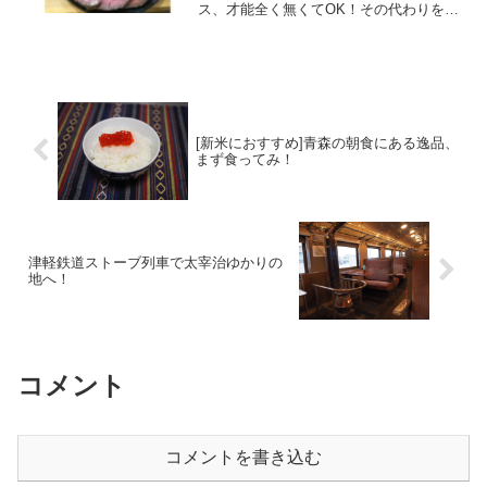
ス、才能全く無くてOK！その代わりを、
道具が全部をカバーしてくれるので写真
と同じく作れますよ。成功は約束する！
[新米におすすめ]青森の朝食にある逸品、
まず食ってみ！
津軽鉄道ストーブ列車で太宰治ゆかりの
地へ！
コメント
コメントを書き込む