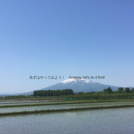
先ずはやってみよう！ Anyway, let's do it first!
Oh!maverick