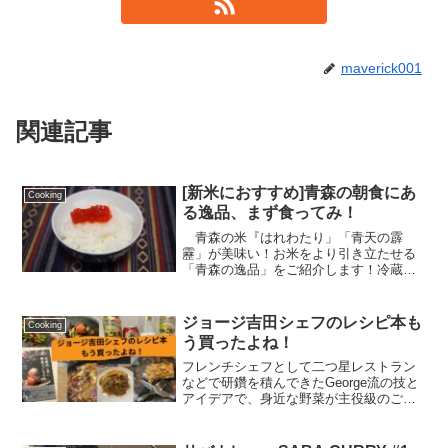
maverick001
関連記事
[新米におすすめ]青森の朝食にあ
Cooking
る逸品、まず食ってみ！
青森の米『はれわたり」「青天の霹
靂」が美味い！お米をより引き立たせる
「青森の逸品」をご紹介します！冷蔵庫
から出してすぐ食べれるもので厳選しま
した。この記事を書くに当たって余裕で
米３合食べれました（笑）
ジョージ吉田シェフのレシピ本も
Cooking
う買ったよね！
フレンチシェフとして二つ星レストラン
などで研鑽を積んできたGeorge流の技と
アイデアで、身近な野菜が主役級のごち
そうに変わります。レシピ通り作れば最
高においしい！ですが、私は数々の失敗
をしたので同じ失敗をしない様に「私の