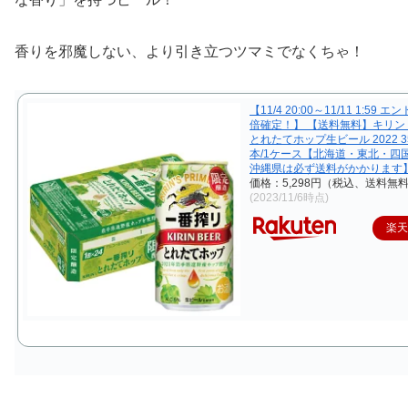
香りを邪魔しない、より引き立つツマミでなくちゃ！
【11/4 20:00～11/11 1:59 
倍確定！】 【送料無料】キリン
とれたてホップ生ビール 2022 35
本/1ケース【北海道・東北・四
沖縄県は必ず送料がかかります
価格：5,298円（税込、送料無料
(2023/11/6時点)
楽