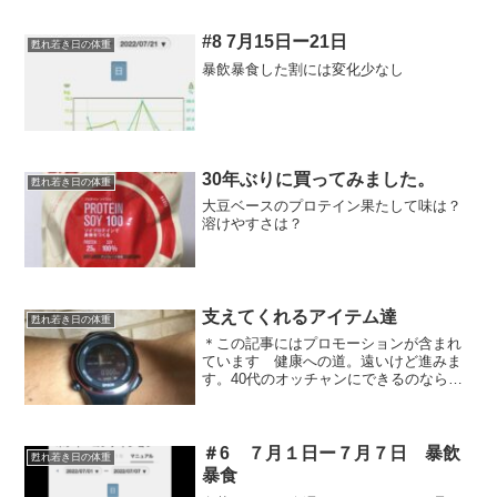
#8 7月15日ー21日
甦れ若き日の体重
暴飲暴食した割には変化少なし
30年ぶりに買ってみました。
甦れ若き日の体重
大豆ベースのプロテイン果たして味は？
溶けやすさは？
支えてくれるアイテム達
甦れ若き日の体重
＊この記事にはプロモーションが含まれ
ています 健康への道。遠いけど進みま
す。40代のオッチャンにできるのなら、
誰でもできる！やり始めれば小さくても
結果はでる！小さい結果でも続けて大き
な結果にすれば良いだけ‼️そんな日々の
中、毎日の運動を記録...
＃6 ７月１日ー７月７日 暴飲
甦れ若き日の体重
暴食