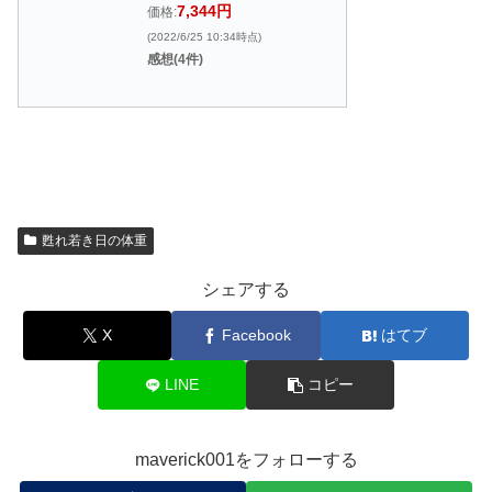
7,344円
価格:
(2022/6/25 10:34時点)
感想(4件)
甦れ若き日の体重
シェアする
X
Facebook
はてブ
LINE
コピー
maverick001をフォローする