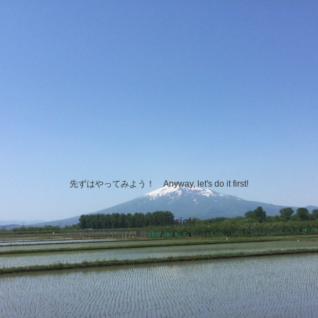
先ずはやってみよう！ Anyway, let's do it first!
Oh!maverick