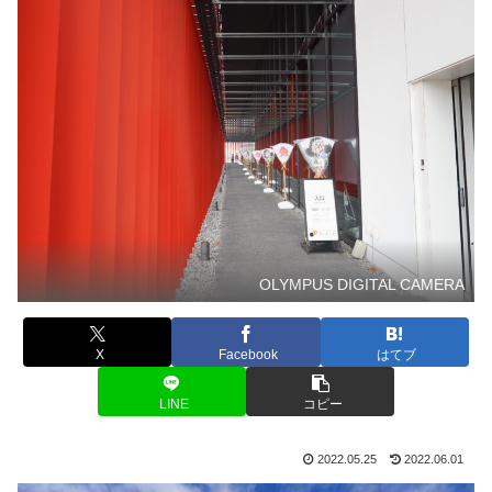
OLYMPUS DIGITAL CAMERA
X
Facebook
はてブ
LINE
コピー
2022.05.25
2022.06.01