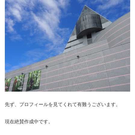
先ず、プロフィールを見てくれて有難うございます。
現在絶賛作成中です。