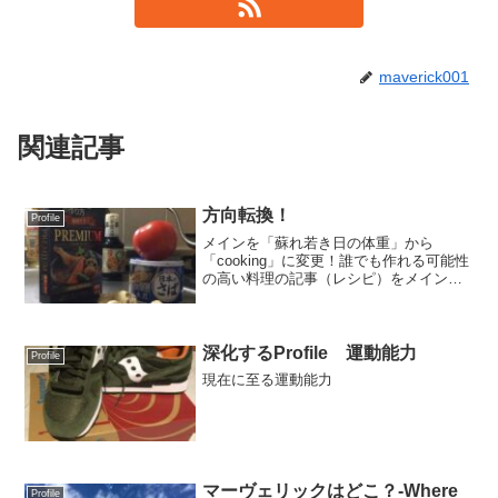
maverick001
関連記事
方向転換！
Profile
メインを「蘇れ若き日の体重」から
「cooking」に変更！誰でも作れる可能性
の高い料理の記事（レシピ）をメインに
します。
深化するProfile 運動能力
Profile
現在に至る運動能力
マーヴェリックはどこ？-Where
Profile