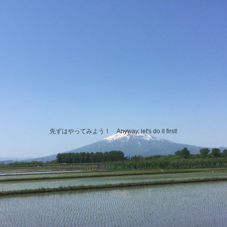
先ずはやってみよう！ Anyway, let's do it first!
Oh!maverick