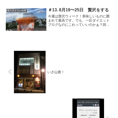
＃13. 8月19〜25日 贅沢をする
甦れ若き日の体重
今週は贅沢ウィーク！美味しいものに囲
まれて最高です。でも、一応ダイエット
ブログなのにこれっていいのかぁ？回答
を求む！
いざ山善！