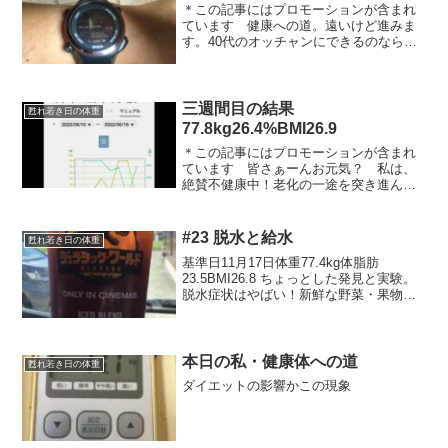
＊この記事にはプロモーションが含まれ
ています 健康への道。遠いけど進みま
す。40代のオッチャンにできるのなら、
誰でもできる！やり始めれば小さくても
結果はでる！小さい結果でも続けて大き
な結果にすれば良いだけ‼️そんな日々の
中、毎日の運動を記録...
三週間目の結果
甦れ若き日の体重
77.8kg26.4%BMI26.9
＊この記事にはプロモーションが含まれ
ています 皆さぁーんお元気？ 私は、
絶賛不健康中！老化の一途を突き進んで
います。 一生懸命何かに励むと神様が
降りて来るんですね、笑いの神様が！
数日前、「最近上半身の運動してないな
#23 脱水と給水
甦れ若き日の体重
ぁー、ランニングもサボっ...
基準日11月17日体重77.4kg体脂肪
23.5BMI26.8 ちょっとした発見と実験。
脱水症状はやばい！新鮮な野菜・果物・
水しっかり摂りましょう！
本日の私・健康体への道
甦れ若き日の体重
ダイエットの影響かこの現象