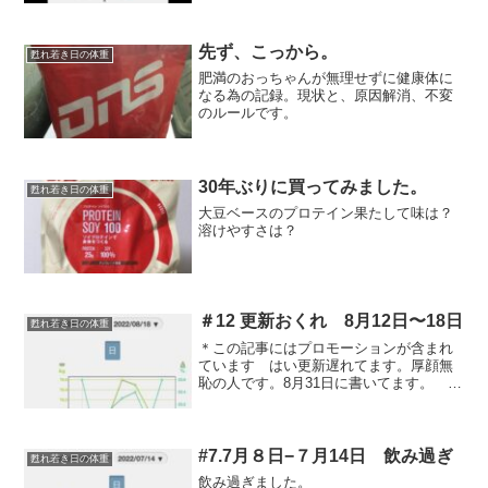
先ず、こっから。
甦れ若き日の体重
肥満のおっちゃんが無理せずに健康体に
なる為の記録。現状と、原因解消、不変
のルールです。
30年ぶりに買ってみました。
甦れ若き日の体重
大豆ベースのプロテイン果たして味は？
溶けやすさは？
＃12 更新おくれ 8月12日〜18日
甦れ若き日の体重
＊この記事にはプロモーションが含まれ
ています はい更新遅れてます。厚顔無
恥の人です。8月31日に書いてます。 記
録として残します。今週は津軽地方酷い
雨であちこち被害出ました。 仕事が上
手くいかず食べまくりが結果として出て
います。 先週のねぶ...
#7.7月８日−７月14日 飲み過ぎ
甦れ若き日の体重
飲み過ぎました。