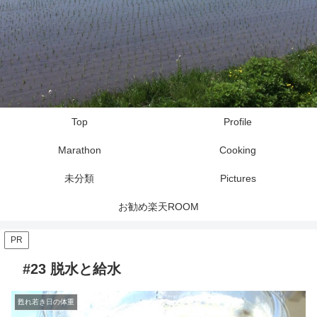
Top
Profile
Marathon
Cooking
未分類
Pictures
お勧め楽天ROOM
PR
#23 脱水と給水
甦れ若き日の体重