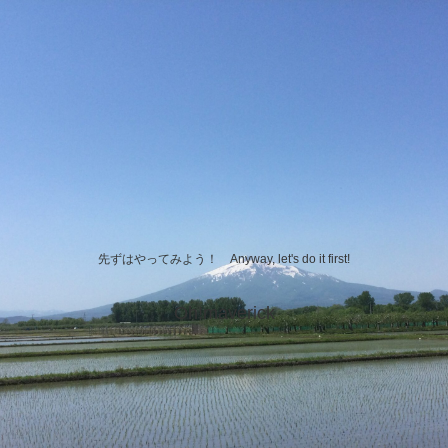
先ずはやってみよう！ Anyway, let's do it first!
Oh!maverick