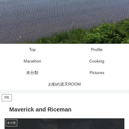
Top
Profile
Marathon
Cooking
未分類
Pictures
お勧め楽天ROOM
PR
Maverick and Riceman
未分類