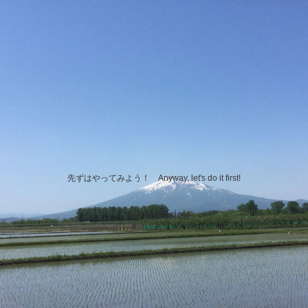
先ずはやってみよう！ Anyway, let's do it first!
Oh!maverick