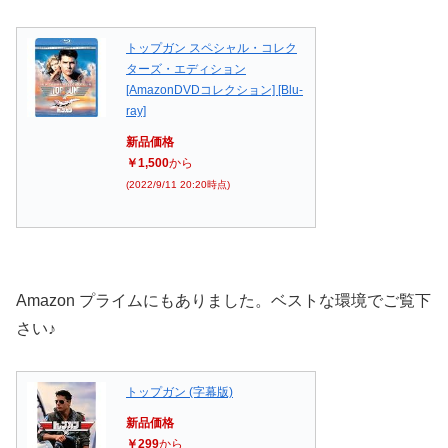
トップガン スペシャル・コレク
ターズ・エディション
[AmazonDVDコレクション] [Blu-
ray]
新品価格
￥1,500
から
(2022/9/11 20:20時点)
Amazon プライムにもありました。ベストな環境でご覧下
さい♪
トップガン (字幕版)
新品価格
￥299
から