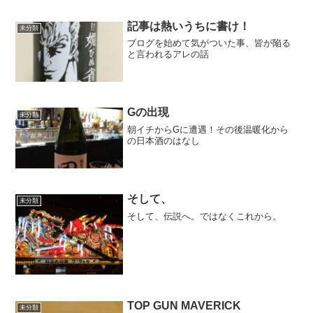
記事は熱いうちに書け！
未分類
ブログを始めて気がついた事、皆が陥る
と言われるアレの話
Gの出現
未分類
朝イチからGに遭遇！その後温暖化から
の日本酒のはなし
そして、
未分類
そして、伝説へ。ではなくこれから。
TOP GUN MAVERICK
未分類