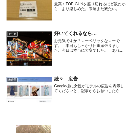
最高！TOP GUNを擦り切れるほど観たか
ら、より楽しめた。来週また観たい。
好いてくれるなら…
未分類
お元気ですか？マーベリックなマーで
す。 本日もしっかり仕事頑張りまし
た、今日は本当に大変でした。 あれだ
し…。 移動しながらの仕事、雷の連射
を避け進行、今日はいけるゾォ！ の、
ハズが。 よっぽど好かれて雷さま
に、 いく先々で、ずぶ濡れ。 最...
続々 広告
未分類
Google様に女性がモデルの広告を表示し
てくださいと、記事からお願いしたら…